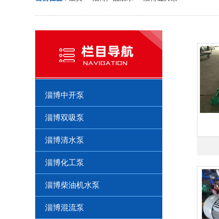
淄博中开泵
淄博双吸泵
淄博清水泵
淄博化工泵
淄博柴油机水泵
淄博混流泵