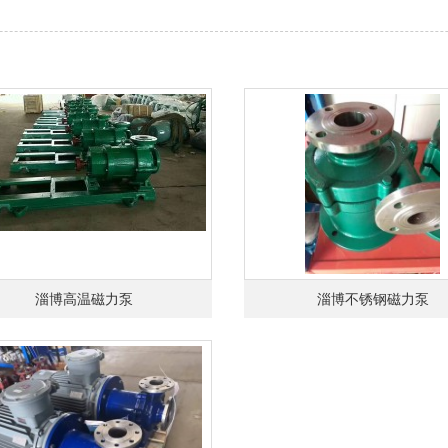
淄博高温磁力泵
淄博不锈钢磁力泵