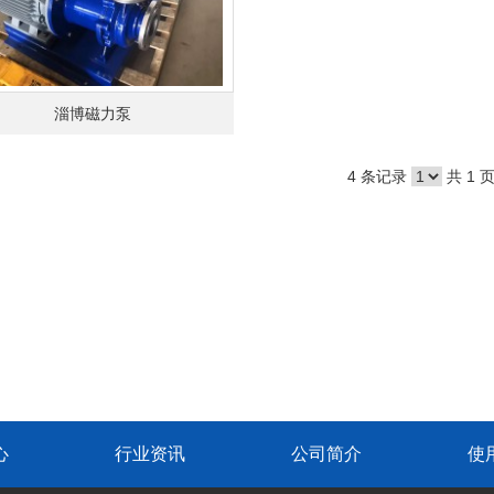
淄博磁力泵
4 条记录
共 1 
心
行业资讯
公司简介
使