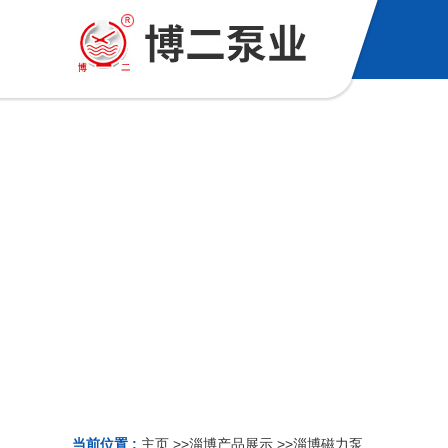
当前位置 :
主页
>>
淄博产品展示
>>
淄博磁力泵